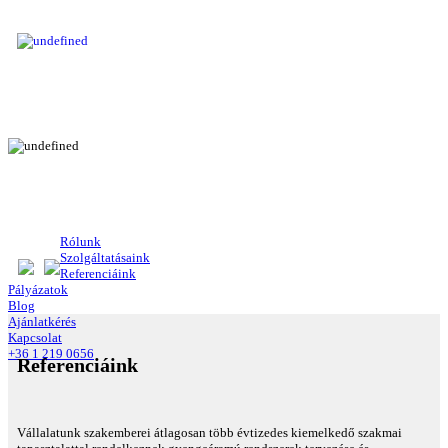
Rólunk
Szolgáltatásaink
Referenciáink
Pályázatok
Blog
Ajánlatkérés
Kapcsolat
+36 1 219 0656
Referenciáink
Vállalatunk szakemberei átlagosan több évtizedes kiemelkedő szakmai